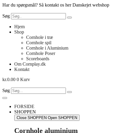
Videre
Har du spørgsmål? Så kontakt os her
Danskejet webshop
til
indhold
Søg
Hjem
Shop
Cornhole i træ
Cornhole spil
Cornhole i Aluminium
Cornhole Poser
Scoreboards
Om Cornplay.dk
Kontakt
kr.
0.00
0
Kurv
Søg
FORSIDE
SHOPPEN
Close SHOPPEN
Open SHOPPEN
Cornhole aluminium