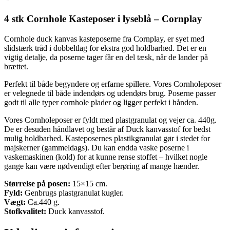
4 stk Cornhole Kasteposer i lyseblå – Cornplay
Cornhole duck kanvas kasteposerne fra Cornplay, er syet med
slidstærk tråd i dobbeltlag for ekstra god holdbarhed. Det er en
vigtig detalje, da poserne tager får en del tæsk, når de lander på
brættet.
Perfekt til både begyndere og erfarne spillere. Vores Cornholeposer
er velegnede til både indendørs og udendørs brug. Poserne passer
godt til alle typer cornhole plader og ligger perfekt i hånden.
Vores Cornholeposer er fyldt med plastgranulat og vejer ca. 440g.
De er desuden håndlavet og består af Duck kanvasstof for bedst
mulig holdbarhed. Kasteposernes plastikgranulat gør i stedet for
majskerner (gammeldags). Du kan endda vaske poserne i
vaskemaskinen (kold) for at kunne rense stoffet – hvilket nogle
gange kan være nødvendigt efter berøring af mange hænder.
Størrelse på posen:
15×15 cm.
Fyld:
Genbrugs plastgranulat kugler.
Vægt:
Ca.440 g.
Stofkvalitet:
Duck kanvasstof.