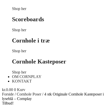
Shop her
Scoreboards
Shop her
Cornhole i træ
Shop her
Cornhole Kasteposer
Shop her
OM CORNPLAY
KONTAKT
kr.
0.00
0
Kurv
Forside
/
Cornhole Poser
/ 4 stk Originale Cornhole Kasteposer i
lyseblå – Cornplay
Tilbud!