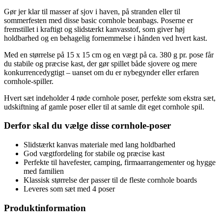
Gør jer klar til masser af sjov i haven, på stranden eller til
sommerfesten med disse basic cornhole beanbags. Poserne er
fremstillet i kraftigt og slidstærkt kanvasstof, som giver høj
holdbarhed og en behagelig fornemmelse i hånden ved hvert kast.
Med en størrelse på 15 x 15 cm og en vægt på ca. 380 g pr. pose får
du stabile og præcise kast, der gør spillet både sjovere og mere
konkurrencedygtigt – uanset om du er nybegynder eller erfaren
cornhole-spiller.
Hvert sæt indeholder 4 røde cornhole poser, perfekte som ekstra sæt,
udskiftning af gamle poser eller til at samle dit eget cornhole spil.
Derfor skal du vælge disse cornhole-poser
Slidstærkt kanvas materiale med lang holdbarhed
God vægtfordeling for stabile og præcise kast
Perfekte til havefester, camping, firmaarrangementer og hygge
med familien
Klassisk størrelse der passer til de fleste cornhole boards
Leveres som sæt med 4 poser
Produktinformation