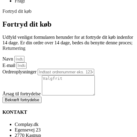
Fragt
Fortryd dit køb
Fortryd dit køb
Udfyld venligst formularen herunder for at fortryde dit køb indenfor
14 dage. Er din ordre over 14 dage, bedes du benytte denne proces;
Returnering
Navn
E-mail
Ordreoplysninger
Årsag til fortrydelse
Bekræft fortrydelse
KONTAKT
Cornplay.dk
Egensevej 23
2770 Kastrup