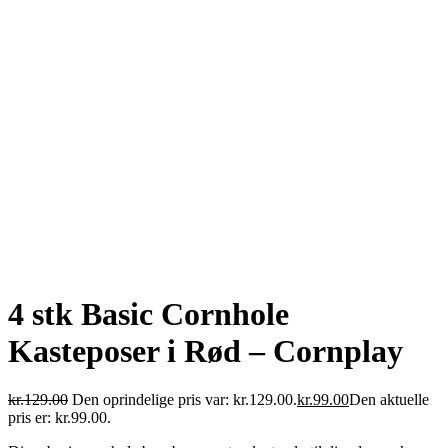
4 stk Basic Cornhole
Kasteposer i Rød – Cornplay
kr.
129.00
Den oprindelige pris var: kr.129.00.
kr.
99.00
Den aktuelle
pris er: kr.99.00.