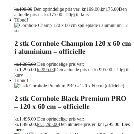
kr.
199.00
Den oprindelige pris var: kr.199.00.
kr.
175.00
Den
aktuelle pris er: kr.175.00.
Tilføj til kurv
Tilbud!
2 stk Cornhole Champion 120 x 60 cm
i aluminium – officielle
kr.
1,295.00
Den oprindelige pris var:
kr.1,295.00.
kr.
995.00
Den aktuelle pris er: kr.995.00.
Tilføj til
kurv
Tilbud!
2 stk Cornhole Black Premium PRO
– 120 x 60 cm – officielle
kr.
1,495.00
Den oprindelige pris var:
kr.1,495.00.
kr.
1,295.00
Den aktuelle pris er: kr.1,295.00.
Læs
mere