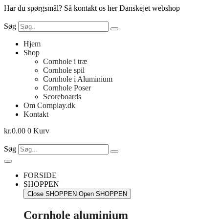
Videre
Har du spørgsmål? Så kontakt os her
Danskejet webshop
til
indhold
Søg
Hjem
Shop
Cornhole i træ
Cornhole spil
Cornhole i Aluminium
Cornhole Poser
Scoreboards
Om Cornplay.dk
Kontakt
kr.
0.00
0
Kurv
Søg
FORSIDE
SHOPPEN
Close SHOPPEN
Open SHOPPEN
Cornhole aluminium