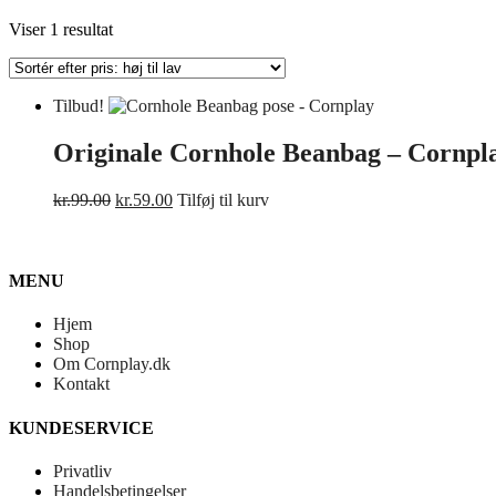
Viser 1 resultat
Tilbud!
Originale Cornhole Beanbag – Cornpl
Den
Den
kr.
99.00
kr.
59.00
Tilføj til kurv
oprindelige
aktuelle
pris
pris
var:
er:
kr.99.00.
kr.59.00.
MENU
Hjem
Shop
Om Cornplay.dk
Kontakt
KUNDESERVICE
Privatliv
Handelsbetingelser