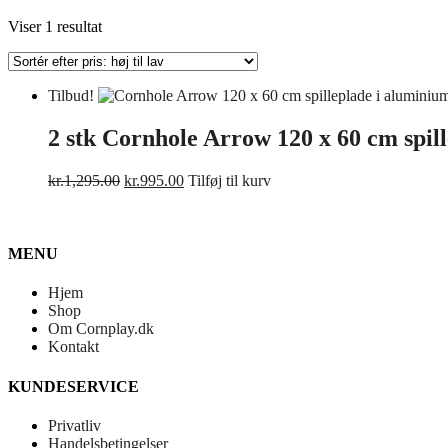
Viser 1 resultat
Tilbud!
2 stk Cornhole Arrow 120 x 60 cm spill
Den
Den
kr.
1,295.00
kr.
995.00
Tilføj til kurv
oprindelige
aktuelle
pris
pris
var:
er:
kr.1,295.00.
kr.995.00.
MENU
Hjem
Shop
Om Cornplay.dk
Kontakt
KUNDESERVICE
Privatliv
Handelsbetingelser