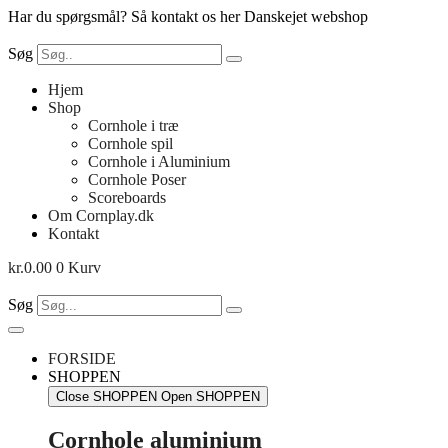
Videre
Har du spørgsmål? Så kontakt os her
Danskejet webshop
til
indhold
Søg
Hjem
Shop
Cornhole i træ
Cornhole spil
Cornhole i Aluminium
Cornhole Poser
Scoreboards
Om Cornplay.dk
Kontakt
kr.
0.00
0
Kurv
Søg
FORSIDE
SHOPPEN
Close SHOPPEN
Open SHOPPEN
Cornhole aluminium